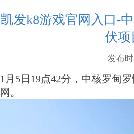
凯发k8游戏官网入口-
伏项
发布时间
1月5日19点42分，中核罗甸
网。