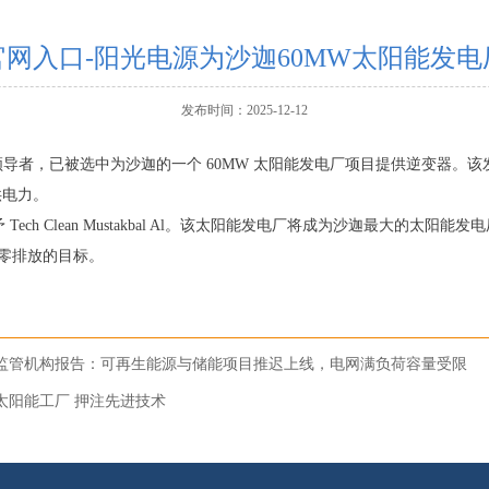
官网入口-阳光电源为沙迦60MW太阳能发
发布时间：2025-12-12
已被选中为沙迦的一个 60MW 太阳能发电厂项目提供逆变器。该发电厂由 Ma
供电力。
Tech Clean Mustakbal Al。该太阳能发电厂将成为沙迦最大的太阳能
净零排放的目标。
源监管机构报告：可再生能源与储能项目推迟上线，电网满负荷容量受限
太阳能工厂 押注先进技术