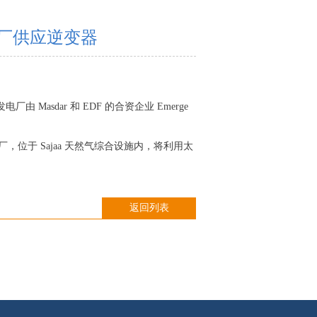
电厂供应逆变器
sdar 和 EDF 的合资企业 Emerge
发电厂，位于 Sajaa 天然气综合设施内，将利用太
返回列表