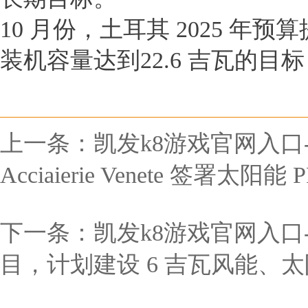
10 月份，土耳其 2025 
装机容量达到22.6 吉瓦的目标
上一条：
凯发k8游戏官网入口-I
Acciaierie Venete 签署太阳能 
下一条：
凯发k8游戏官网入
目，计划建设 6 吉瓦风能、