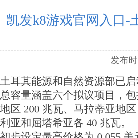
凯发k8游戏官网入口-土
发布时间
土耳其能源和自然资源部已启动
总容量涵盖六个拟议项目，包括
地区 200 兆瓦、马拉蒂亚地区
利亚和屈塔希亚各 40 兆瓦。
初步设定最高价格为 0.055