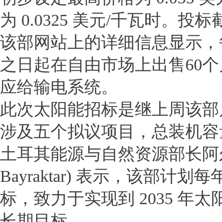
为 0.0325 美元/千瓦时。投标截
该部网站上的详细信息显示，
之日起在自由市场上出售60个
应给输电系统。
此次太阳能招标是继上周该部
涉及五个拟议项目，总装机容量为
土耳其能源与自然资源部长阿尔帕尔
Bayraktar) 表示，该部计
标，致力于实现到 2035 年太
长期目标。