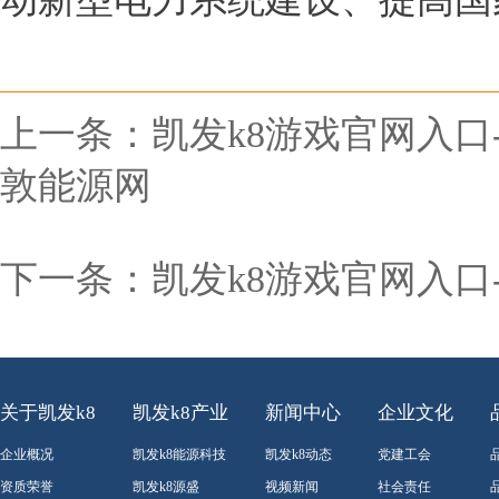
上一条：
凯发k8游戏官网入
敦能源网
下一条：
凯发k8游戏官网入
关于凯发k8
凯发k8产业
新闻中心
企业文化
企业概况
凯发k8能源科技
凯发k8动态
党建工会
资质荣誉
凯发k8源盛
视频新闻
社会责任