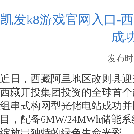
凯发k8游戏官网入口-
成
发布时间
近日，西藏阿里地区改则县迎
西藏开投集团投资的全球首个
组串式构网型光储电站成功并
目，配备6MW/24MWh储
绽放出独特的绿色生命光彩。