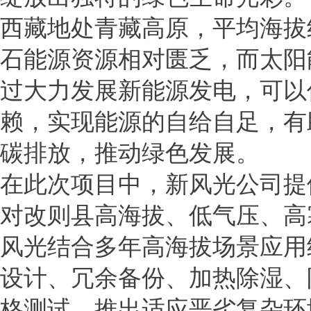
西藏地处青藏高原，平均海拔约
石能源资源相对匮乏，而太阳
过大力发展新能源发电，可以
赖，实现能源的自给自足，有
碳排放，推动绿色发展。
在此次项目中，新风光公司提
对改则县高海拔、低气压、高
风光结合多年高海拔场景应用
设计、冗余备份、加热除湿、
格测试，推出适应恶劣复杂环