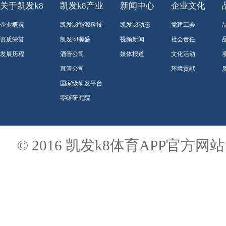
关于凯发k8
凯发k8产业
新闻中心
企业文化
企业概况
凯发k8能源科技
凯发k8动态
党建工会
资质荣誉
凯发k8源盛
视频新闻
社会责任
发展历程
酒管公司
媒体报道
文化活动
直管公司
环境贡献
国家级研发平台
零碳研究院
© 2016 凯发k8体育APP官方网站