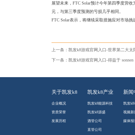
展望未来，FTC Solar预计今年第四季度营
元，与第三季度预测的亏损几乎相同。
FTC Solar表示，将继续采取措施应对
上一条：
凯发k8游戏官网入口-世界第二大
下一条：
凯发k8游戏官网入口-得益于 sonnen 
关于凯发k8
凯发k8产业
新闻
企业概况
凯发k8能源科技
凯发k
资质荣誉
凯发k8源盛
视频新
发展历程
酒管公司
媒体报
直管公司