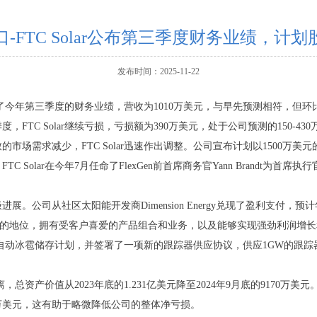
口-FTC Solar公布第三季度财务业绩，计
发布时间：2025-11-22
公布了今年第三季度的财务业绩，营收为1010万美元，与早先预测相符，但环比下
度，FTC Solar继续亏损，亏损额为390万美元，处于公司预测的150-4
场需求减少，FTC Solar迅速作出调整。公司宣布计划以1500万美元
 Solar在今年7月任命了FlexGen前首席商务官Yann Brandt为
一些积极进展。公司从社区太阳能开发商Dimension Energy兑现了盈利支
人羡慕的地位，拥有受客户喜爱的产品组合和业务，以及能够实现强劲利润增
了一项自动冰雹储存计划，并签署了一项新的跟踪器供应协议，供应1GW的跟踪
离，总资产价值从2023年底的1.231亿美元降至2024年9月底的9170万
060万美元，这有助于略微降低公司的整体净亏损。