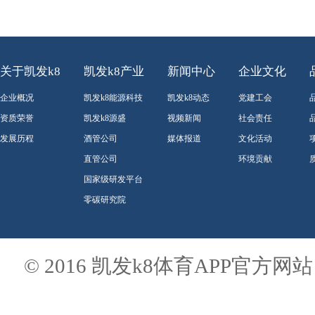
关于凯发k8
凯发k8产业
新闻中心
企业文化
企业概况
凯发k8能源科技
凯发k8动态
党建工会
资质荣誉
凯发k8源盛
视频新闻
社会责任
发展历程
酒管公司
媒体报道
文化活动
直管公司
环境贡献
国家级研发平台
零碳研究院
© 2016 凯发k8体育APP官方网站