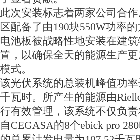
此次安装标志着两家公司合作
区配备了由190块550W功
电池板被战略性地安装在建筑
置，以确保全天的能源生产更
模式。
该光伏系统的总装机峰值功率达
千瓦时。所产生的能源由Riello S
行有效管理，该系统不仅负责
自CEGASA的8个ebick p
的总累计发电量为107.52千瓦