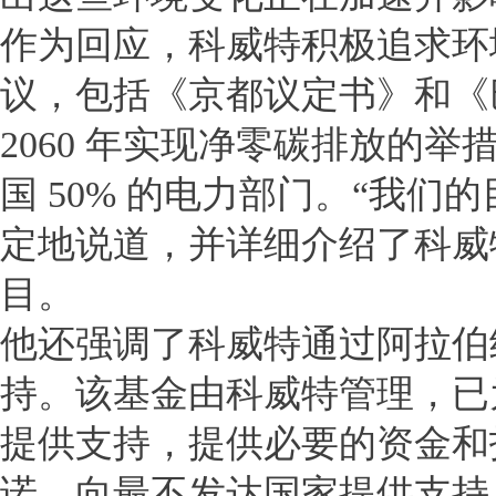
作为回应，科威特积极追求环
议，包括《京都议定书》和《
2060 年实现净零碳排放的举措
国 50% 的电力部门。“我
定地说道，并详细介绍了科威
目。
他还强调了科威特通过阿拉伯
持。该基金由科威特管理，已为
提供支持，提供必要的资金和
诺，向最不发达国家提供支持