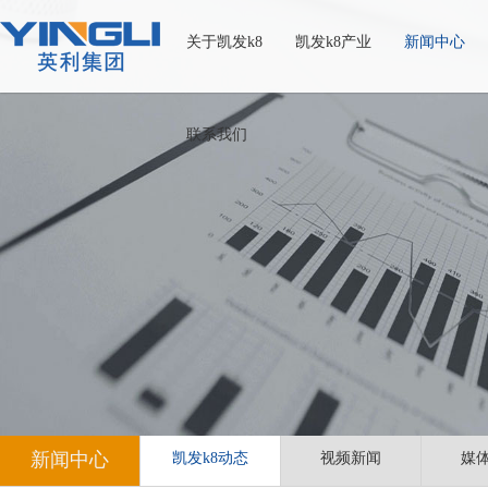
关于凯发k8
凯发k8产业
新闻中心
联系我们
新闻中心
凯发k8动态
视频新闻
媒