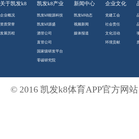
关于凯发k8
凯发k8产业
新闻中心
企业文化
企业概况
凯发k8能源科技
凯发k8动态
党建工会
资质荣誉
凯发k8源盛
视频新闻
社会责任
发展历程
酒管公司
媒体报道
文化活动
直管公司
环境贡献
国家级研发平台
零碳研究院
© 2016 凯发k8体育APP官方网站