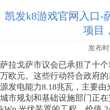
凯发k8游戏官网入口-
项目，
发布时间
萨拉戈萨市议会已承担了十个
万欧元。这些行动符合政府的目
源发电能力8.18兆瓦，主要
城市规划和基础设施部门正在完成 C
kWp 光伏装置的工程，价值 24