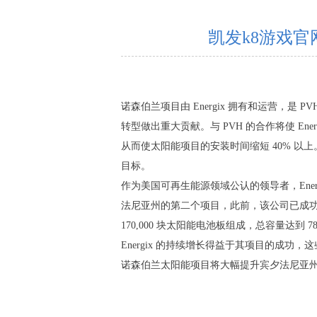
凯发k8游戏官网
诺森伯兰项目由 Energix 拥有和运营，是
转型做出重大贡献。与 PVH 的合作将使 En
从而使太阳能项目的安装时间缩短 40% 以
目标。
作为美国可再生能源领域公认的领导者，Ener
法尼亚州的第二个项目，此前，该公司已成功完
170,000 块太阳能电池板组成，总容量达到
Energix 的持续增长得益于其项目的成功
诺森伯兰太阳能项目将大幅提升宾夕法尼亚州