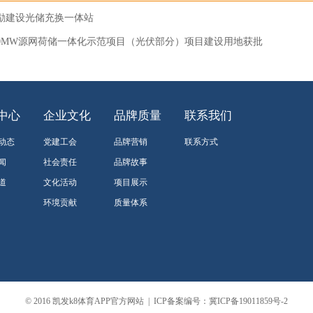
鼓励建设光储充换一体站
00MW源网荷储一体化示范项目（光伏部分）项目建设用地获批
中心
企业文化
品牌质量
联系我们
8动态
党建工会
品牌营销
联系方式
闻
社会责任
品牌故事
道
文化活动
项目展示
环境贡献
质量体系
© 2016 凯发k8体育APP官方网站 | ICP备案编号：
冀ICP备19011859号-2