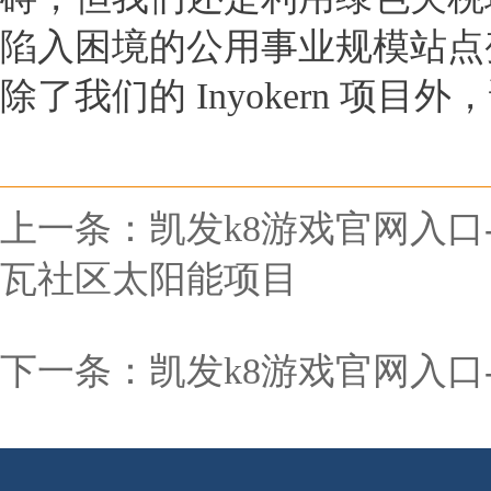
陷入困境的公用事业规模站点
除了我们的 Inyokern 项
上一条：
凯发k8游戏官网入口-Dim
瓦社区太阳能项目
下一条：
凯发k8游戏官网入