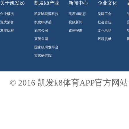
关于凯发k8
凯发k8产业
新闻中心
企业文化
企业概况
凯发k8能源科技
凯发k8动态
党建工会
资质荣誉
凯发k8源盛
视频新闻
社会责任
发展历程
酒管公司
媒体报道
文化活动
直管公司
环境贡献
国家级研发平台
零碳研究院
© 2016 凯发k8体育APP官方网站