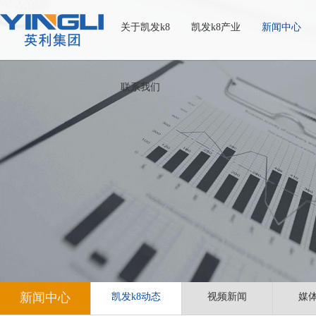
关于凯发k8
凯发k8产业
新闻中心
联系我们
新闻中心
凯发k8动态
视频新闻
媒