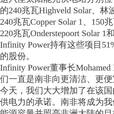
的240兆瓦Highveld Solar、林
240兆瓦Copper Solar 1、15
220兆瓦Onderstepoort Solar 1
Infinity Power持有这些项目51
的股份。
Infinity Power董事长Moham
们一直是南非向更清洁、更便
今天，我们大大增加了在该国
供电力的承诺。南非将成为我们
能源容量并照亮非洲大陆的目