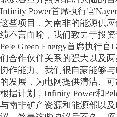
Infinity Power首席执行官
这些项目，为南非的能源供应
绩不言而喻，我们致力于投资
Pele Green Energy首席执
们合作伙伴关系的强大以及两家
协作能力。我们很自豪能够与Inf
的发展，为电网提供清洁、可
根据计划，Infinity Power和P
与南非矿产资源和能源部以及E
议。签署这些协议后不久，项